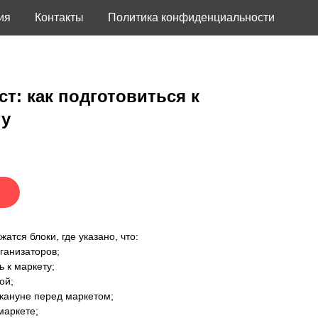
ия
Контакты
Политика конфиденциальности
ст: как подготовиться к
ту
атся блоки, где указано, что:
рганизаторов;
ь к маркету;
бой;
акануне перед маркетом;
маркете;