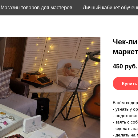
Магазин товаров для мастеров
Личный кабинет обучен
Чек-ли
марке
450
руб.
Купить
В нём содерж
- узнать у о
- подготовит
- взять с со
- сделать н
- делать на 